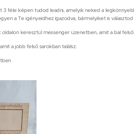
t 3 féle képen tudod leadni, amelyik neked a legkönnyebb
gyen a Te igényeidhez igazodva, bármelyiket is választod ,
 oldalon keresztül messenger üzenetben, amit a bal felső 
 amit a jobb felső sarokban találsz.
etben