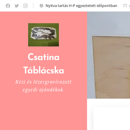
Nyitva tartás H-P egyeztetett időpontban
Csatina
Táblácska
Kézi és lézergravírozott
egyedi ajándékok