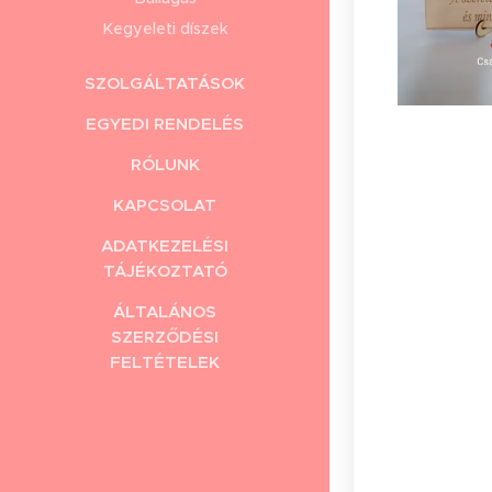
Kegyeleti díszek
SZOLGÁLTATÁSOK
EGYEDI RENDELÉS
RÓLUNK
KAPCSOLAT
ADATKEZELÉSI
TÁJÉKOZTATÓ
ÁLTALÁNOS
SZERZŐDÉSI
FELTÉTELEK