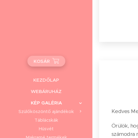
KOSÁR
KEZDŐLAP
WEBÁRUHÁZ
KÉP GALÉRIA
Kedves Me
Szülőköszöntő ajándékok
Táblácskák
Örülök, hog
Húsvét
számodra 
Makramé termékek