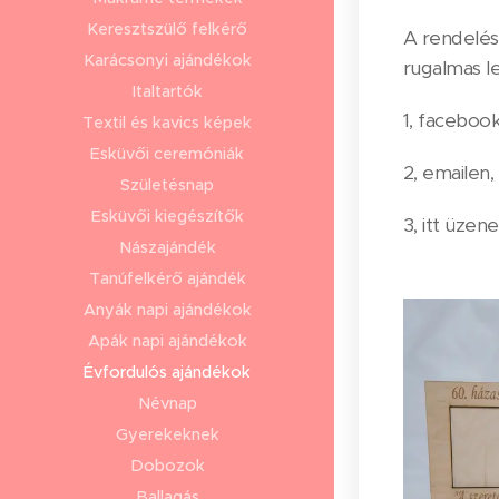
Keresztszülő felkérő
A rendelés
Karácsonyi ajándékok
rugalmas le
Italtartók
1, facebook
Textil és kavics képek
Esküvői ceremóniák
2, emailen,
Születésnap
Esküvői kiegészítők
3, itt üzen
Nászajándék
Tanúfelkérő ajándék
Anyák napi ajándékok
Apák napi ajándékok
Évfordulós ajándékok
Névnap
Gyerekeknek
Dobozok
Ballagás