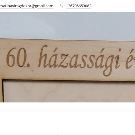
csatinaviragdekor@gmail.com
+36705653082