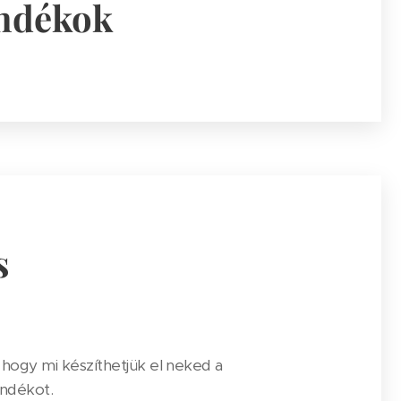
ándékok
s
, hogy mi készíthetjük el neked a
ndékot.