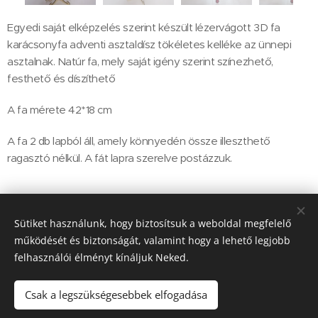
Egyedi saját elképzelés szerint készült lézervágott 3D fa
karácsonyfa adventi asztaldísz tökéletes kelléke az ünnepi
asztalnak. Natúr fa, mely saját igény szerint színezhető,
festhető és díszíthető
A fa mérete 42*18 cm
A fa 2 db lapból áll, amely könnyedén össze illeszthető
ragasztó nélkül. A fát lapra szerelve postázzuk.
4 500
Ft
Sütiket használunk, hogy biztosítsuk a weboldal megfelelő
működését és biztonságát, valamint hogy a lehető legjobb
felhasználói élményt kínáljuk Neked.
2113 Erdőkertes Petőfi S. utca 29.
Sütik
Csak a legszükségesebbek elfogadása