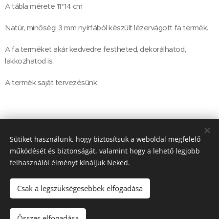
A tábla mérete 11*14 cm
Natúr, minőségi 3 mm nyírfából készült lézervágott fa termék.
A fa terméket akár kedvedre festheted, dekorálhatod,
lakkozhatod is.
A termék saját tervezésünk.
1 800
Ft
Sütiket használunk, hogy biztosítsuk a weboldal megfelelő
működését és biztonságát, valamint hogy a lehető legjobb
felhasználói élményt kínáljuk Neked.
2113 Erdőkertes Petőfi S. utca 29.
Sütik
Csak a legszükségesebbek elfogadása
Kosárba
Összes elfogadása