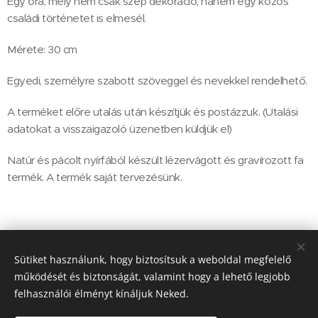
Egy óra, mely nem csak szép dekoráció, hanem egy közös
családi történetet is elmesél.
Mérete: 30 cm
Egyedi, személyre szabott szöveggel és nevekkel rendelhető.
A terméket előre utalás után készítjük és postázzuk. (Utalási
adatokat a visszaigazoló üzenetben küldjük el)
Natúr és pácolt nyírfából készült lézervágott és gravírozott fa
termék. A termék saját tervezésünk.
11 900
Ft
Sütiket használunk, hogy biztosítsuk a weboldal megfelelő
működését és biztonságát, valamint hogy a lehető legjobb
felhasználói élményt kínáljuk Neked.
2113 Erdőkertes Petőfi S. utca 29.