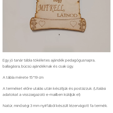
Egy jó tanár tábla tökéletes ajándék pedagógusnapra,
ballagásra, búcsú ajándéknak és csak úgy.
A tábla mérete 15*19 cm
A terméket előre utalás után készítjük és postázzuk. (Utalási
adatokat a visszaigazoló e-mailben küldjük el)
Natúr, minőségi 3 mm nyírfából készült lézervágott fa termék.