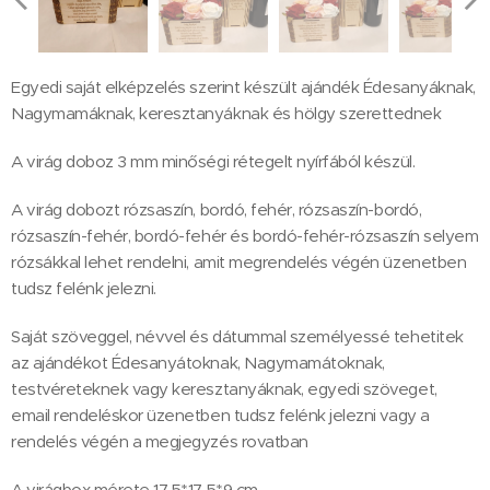
Egyedi saját elképzelés szerint készült ajándék Édesanyáknak,
Nagymamáknak, keresztanyáknak és hölgy szerettednek
A virág doboz 3 mm minőségi rétegelt nyírfából készül.
A virág dobozt rózsaszín, bordó, fehér, rózsaszín-bordó,
rózsaszín-fehér, bordó-fehér és bordó-fehér-rózsaszín selyem
rózsákkal lehet rendelni, amit megrendelés végén üzenetben
tudsz felénk jelezni.
Saját szöveggel, névvel és dátummal személyessé tehetitek
az ajándékot Édesanyátoknak, Nagymamátoknak,
testvéreteknek vagy keresztanyáknak, egyedi szöveget,
email rendeléskor üzenetben tudsz felénk jelezni vagy a
rendelés végén a megjegyzés rovatban
A virágbox mérete 17,5*17,5*9 cm