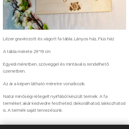
Lézer gravírozott és vágott fa tábla, Lányos ház, Fiús ház
A tábla mérete 29*19 cm
Egyedi méretben, szöveggel és mintával is rendelhető
üzenetben.
Az ár a képen látható méretre vonatkozik.
Natúr minőségi rétegelt nyírfából készült termék. A fa
terméket akár kedvedre festheted, dekorálhatod, lakkozhatod
is. A termék saját tervezésünk.
3 950
Ft