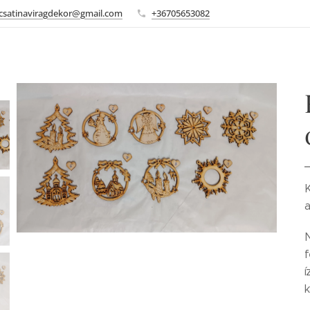
csatinaviragdekor@gmail.com
+36705653082
K
a
N
f
í