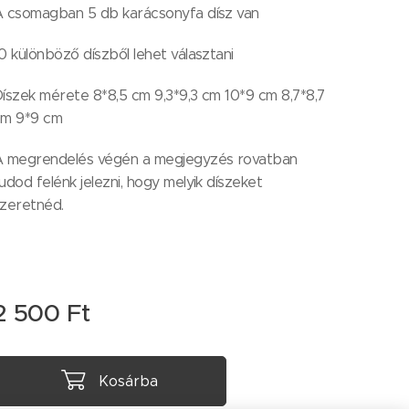
 csomagban 5 db karácsonyfa dísz van
0 különböző díszből lehet választani
íszek mérete 8*8,5 cm 9,3*9,3 cm 10*9 cm 8,7*8,7
cm 9*9 cm
A megrendelés végén a megjegyzés rovatban
udod felénk jelezni, hogy melyik díszeket
zeretnéd.
2 500
Ft
Kosárba