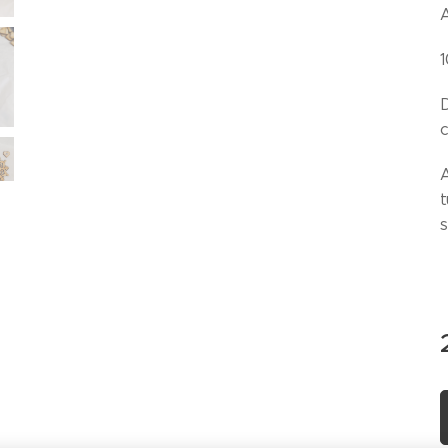
A
1
D
t
s