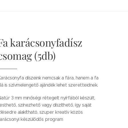
Fa karácsonyfadísz
csomag (5db)
arácsonyfa díszeink nemcsak a fára, hanem a fa
lá is szívmelengető ajándék lehet szeretteidnek.
atúr 3 mm minőségi rétegelt nyírfából készült,
esthető, színezhető vagy díszíthető, így saját
zlésedre alakítható, szuper kreatív közös
karácsonyi készülődős program