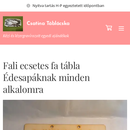
Nyitva tartás H-P egyeztetett időpontban
Csatina Táblácska
Kézi és lézergravírozott egyedi ajándékok
Fali ecsetes fa tábla
Édesapáknak minden
alkalomra