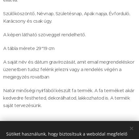
Szülőköszöntő, Névnap, Születésnap, Apák napja, Évforduló,
Karácsony és csak úgy.
A képen látható szöveggel rendelhető.
A tábla mérete 29*19 cm
A saját név és dátum gravírozását, amit email megrendeléskor
üzenetben tudsz felénk jelezni vagy a rendelés végén a
megjegyzés rovatban
Natúr minőségi nyírfából készült fa termék. A fa terméket akár
kedvedre festheted, dekorálhatod, lakkozhatod is. A termék
saját tervezésünk.
4 950
Ft
Sütiket használunk, hogy biztosítsuk a weboldal megfelelő