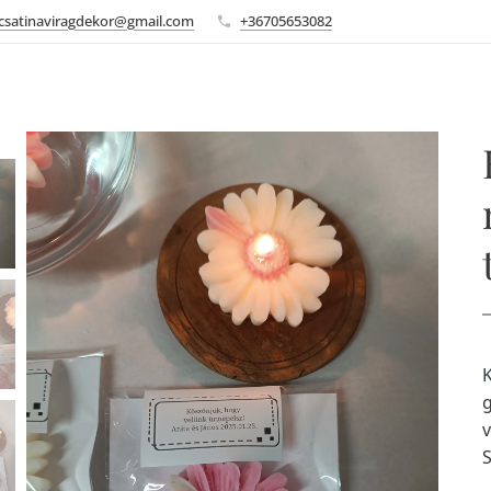
csatinaviragdekor@gmail.com
+36705653082
K
g
v
S