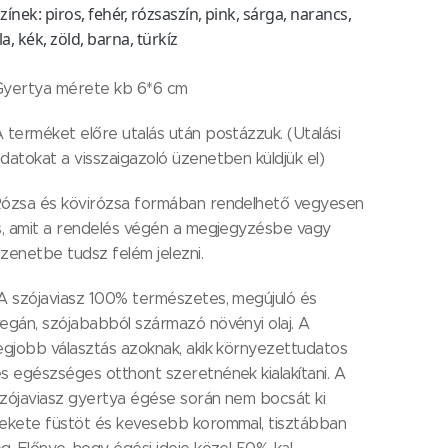
zínek: piros, fehér, rózsaszín, pink, sárga, narancs,
ila, kék, zöld, barna, türkíz
Gyertya mérete kb 6*6 cm
 terméket előre utalás után postázzuk. (Utalási
datokat a visszaigazoló üzenetben küldjük el)
ózsa és kövirózsa formában rendelhető vegyesen
s, amit a rendelés végén a megjegyzésbe vagy
zenetbe tudsz felém jelezni.
 szójaviasz 100% természetes, megújuló és
egán, szójababból származó növényi olaj. A
egjobb választás azoknak, akik környezettudatos
s egészséges otthont szeretnének kialakítani. A
zójaviasz gyertya égése során nem bocsát ki
ekete füstöt és kevesebb korommal, tisztábban