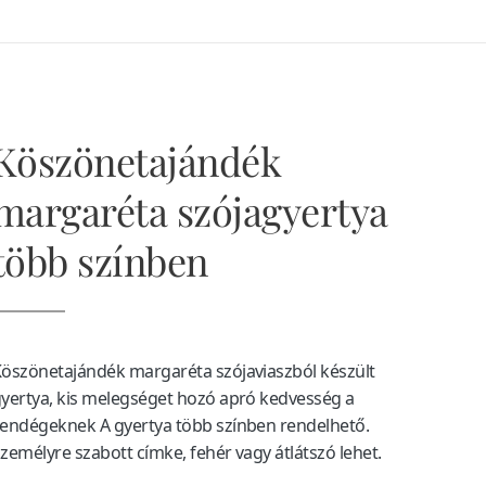
Köszönetajándék
margaréta szójagyertya
több színben
öszönetajándék margaréta szójaviaszból készült
yertya, kis melegséget hozó apró kedvesség a
endégeknek A gyertya több színben rendelhető.
zemélyre szabott címke, fehér vagy átlátszó lehet.