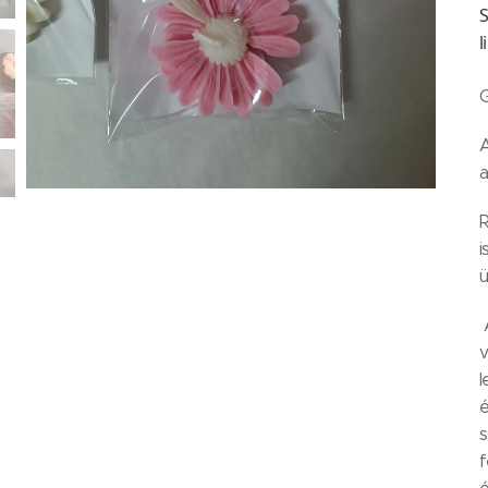
S
l
A
a
R
i
ü
A
v
l
é
s
f