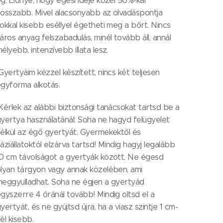
g. Előnye, hogy égési ideje közel 50%-kal
osszabb. Mivel alacsonyabb az olvadáspontja
okkal kisebb eséllyel égetheti meg a bőrt. Nincs
áros anyag felszabadulás, minél tovább áll, annál
élyebb, intenzívebb illata lesz.
yertyáim kézzel készített, nincs két teljesen
gyforma alkotás.
érlek az alábbi biztonsági tanácsokat tartsd be a
yertya használatánál: Soha ne hagyd felügyelet
élkül az égő gyertyát. Gyermekektől és
áziállatoktól elzárva tartsd! Mindig hagyj legalább
0 cm távolságot a gyertyák között. Ne égesd
lyan tárgyon vagy annak közelében, ami
eggyulladhat. Soha ne égjen a gyertyád
gyszerre 4 óránál tovább! Mindig oltsd el a
yertyát, és ne gyújtsd újra, ha a viasz szintje 1 cm-
él kisebb.