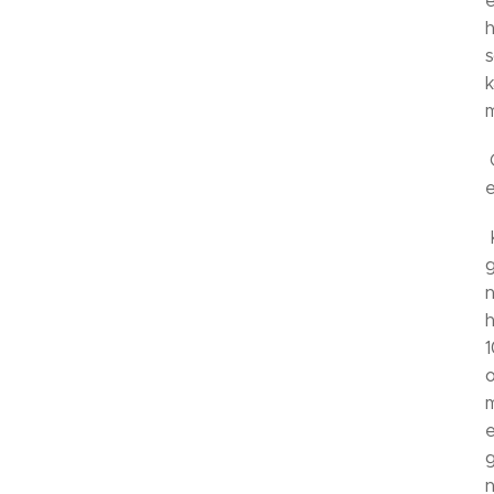
é
h
s
k
m
G
e
K
g
n
h
1
o
m
e
g
n