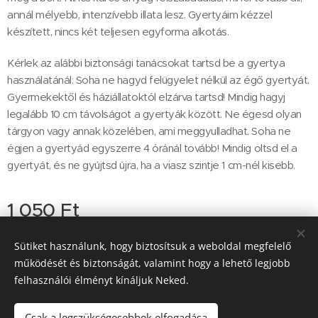
annál mélyebb, intenzívebb illata lesz. Gyertyáim kézzel
készített, nincs két teljesen egyforma alkotás.
Kérlek az alábbi biztonsági tanácsokat tartsd be a gyertya
használatánál: Soha ne hagyd felügyelet nélkül az égő gyertyát.
Gyermekektől és háziállatoktól elzárva tartsd! Mindig hagyj
legalább 10 cm távolságot a gyertyák között. Ne égesd olyan
tárgyon vagy annak közelében, ami meggyulladhat. Soha ne
égjen a gyertyád egyszerre 4 óránál tovább! Mindig oltsd el a
gyertyát, és ne gyújtsd újra, ha a viasz szintje 1 cm-nél kisebb.
1 050
Ft
14 napon belül elérhető
Sütiket használunk, hogy biztosítsuk a weboldal megfelelő
működését és biztonságát, valamint hogy a lehető legjobb
felhasználói élményt kínáljuk Neked.
2113 Erdőkertes Petőfi S. utca 29.
Sütik
Csak a legszükségesebbek elfogadása