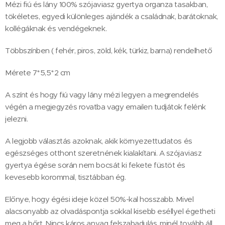
Mézi fiú és lány 100% szójaviasz gyertya organza tasakban,
tökéletes, egyedi különleges ajándék a családnak, barátoknak,
kollégáknak és vendégeknek.
Többszínben ( fehér, piros, zöld, kék, türkiz, barna) rendelhető
Mérete 7*5,5*2 cm
A színt és hogy fiú vagy lány mézi legyen a megrendelés
végén a megjegyzés rovatba vagy emailen tudjátok felénk
jelezni.
A legjobb választás azoknak, akik környezettudatos és
egészséges otthont szeretnének kialakítani. A szójaviasz
gyertya égése során nem bocsát ki fekete füstöt és
kevesebb korommal, tisztábban ég.
Előnye, hogy égési ideje közel 50%-kal hosszabb. Mivel
alacsonyabb az olvadáspontja sokkal kisebb eséllyel égetheti
meg a bőrt. Nincs káros anyag felszabadulás, minél tovább áll,