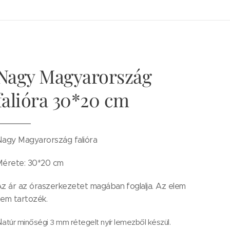
Nagy Magyarország
falióra 30*20 cm
agy Magyarország falióra
Mérete: 30*20 cm
z ár az óraszerkezetet magában foglalja. Az elem
nem tartozék.
N
atúr minőségi 3 mm rétegelt nyír lemezből készül.