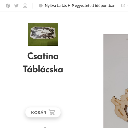
Nyitva tartás H-P egyeztetett időpontban
Csatina
Táblácska
KOSÁR