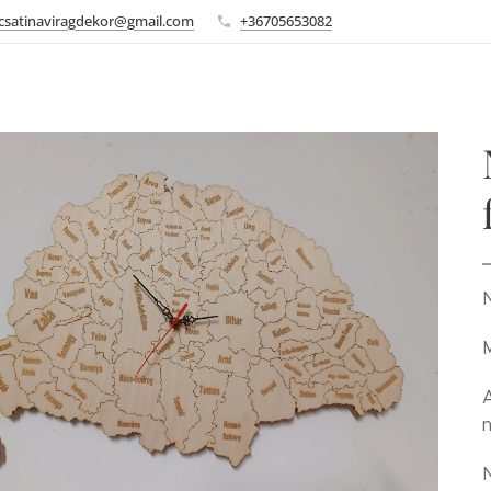
csatinaviragdekor@gmail.com
+36705653082
N
A