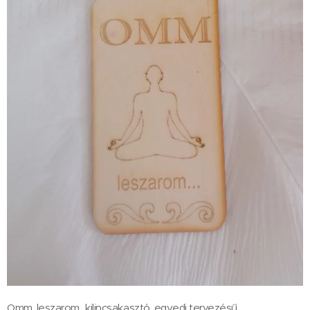
Omm, leszarom.. kilincsakasztó, egyedi tervezésű