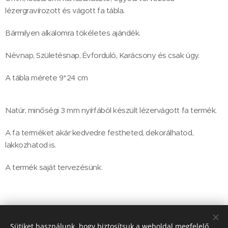
lézergravírozott és vágott fa tábla.
Bármilyen alkalomra tökéletes ajándék.
Névnap, Születésnap, Évforduló, Karácsony és csak úgy.
A tábla mérete 9*24 cm
Natúr, minőségi 3 mm nyírfából készült lézervágott fa termék.
A fa terméket akár kedvedre festheted, dekorálhatod,
lakkozhatod is.
A termék saját tervezésünk.
1 500
Ft
Sütiket használunk, hogy biztosítsuk a weboldal megfelelő