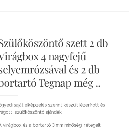
Szülőköszöntő szett 2 db
Virágbox 4 nagyfejű
selyemrózsával és 2 db
bortartó Tegnap még ..
Egyedi saját elképzelés szerint készült lézerírott és
vágott szülőköszöntő ajándék.
A virágbox és a bortartó 3 mm minőségi rétegelt