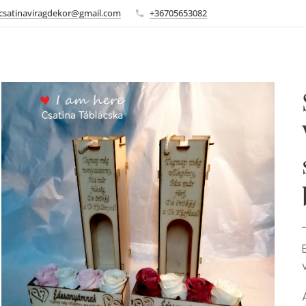
csatinaviragdekor@gmail.com
+36705653082