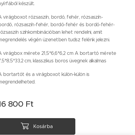
nyírfából készült.
A virágboxot rózsaszín, bordó, fehér, rózsaszín-
bordó, rózsaszín-fehér, bordó-fehér és bordó-fehér-
rózsaszín színkombinációban lehet rendelni, amit
megrendelés végén üzenetben tudsz felénk jelezni.
A virágbox mérete 21,5*6,6*6,2 cm A bortartó mérete
7,5*8,5*33,2 cm, klasszikus boros üvegnek alkalmas
A bortartót és a virágboxot külön-külön is
megrendelheted.
16 800
Ft
Kosárba